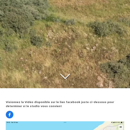
Visionnez la Vidéo disponible sur le lien facebook juste ci-dessous pour
déterminer si le studio vous convient
F
a
c
e
b